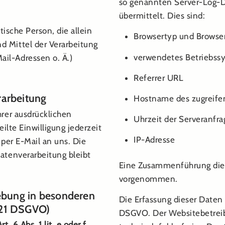
so genannten Server-Log-Da
übermittelt. Dies sind:
stische Person, die allein
Browsertyp und Browse
 Mittel der Verarbeitung
verwendetes Betriebss
il-Adressen o. Ä.)
Referrer URL
rarbeitung
Hostname des zugreife
hrer ausdrücklichen
Uhrzeit der Serveranfra
ilte Einwilligung jederzeit
IP-Adresse
 per E-Mail an uns. Die
atenverarbeitung bleibt
Eine Zusammenführung dies
vorgenommen.
ebung in besonderen
Die Erfassung dieser Daten e
. 21 DSGVO)
DSGVO. Der Websitebetreibe
 6 Abs. 1 lit. e oder f