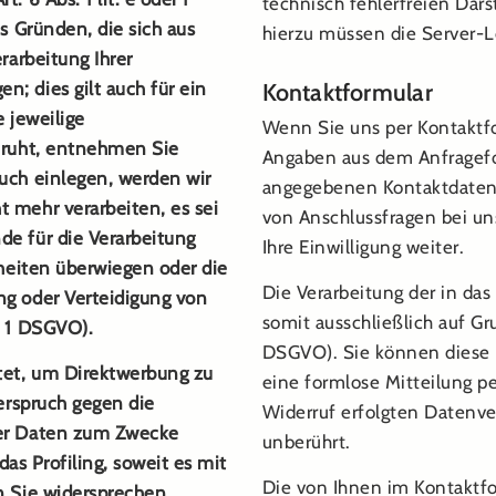
technisch fehlerfreien Dar
s Gründen, die sich aus
hierzu müssen die Server-L
rarbeitung Ihrer
; dies gilt auch für ein
Kontaktformular
 jeweilige
Wenn Sie uns per Kontaktf
eruht, entnehmen Sie
Angaben aus dem Anfragefor
uch einlegen, werden wir
angegebenen Kontaktdaten 
 mehr verarbeiten, es sei
von Anschlussfragen bei un
e für die Verarbeitung
Ihre Einwilligung weiter.
iheiten überwiegen oder die
Die Verarbeitung der in da
g oder Verteidigung von
somit ausschließlich auf Grun
. 1 DSGVO).
DSGVO). Sie können diese E
et, um Direktwerbung zu
eine formlose Mitteilung p
erspruch gegen die
Widerruf erfolgten Datenve
ner Daten zum Zwecke
unberührt.
das Profiling, soweit es mit
Die von Ihnen im Kontaktf
n Sie widersprechen,