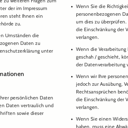
ie zu weiteren Fragen zum
Wenn Sie die Richtigkei
nter der im Impressum
personenbezogenen Date
en steht Ihnen ein
um dies zu überprüfen. 
ehörde zu.
die Einschränkung der 
en Umständen die
verlangen.
bezogenen Daten zu
Wenn die Verarbeitung
tenschutzerklärung unter
geschah / geschieht, k
der Datenverarbeitung 
rmationen
Wenn wir Ihre personen
jedoch zur Ausübung, 
Rechtsansprüchen benöt
Ihrer persönlichen Daten
die Einschränkung der 
en Daten vertraulich und
verlangen.
hriften sowie dieser
Wenn Sie einen Widersp
haben, muss eine Abwä