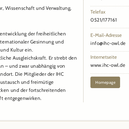
tur, Wissenschaft und Verwaltung,
Telefax
0521/177161
tentwicklung der freiheitlichen
E-Mail-Adresse
nternationaler Gesinnung und
info@ihc-owl.de
und Kultur ein.
Internetseite
tliche Ausgleichskraft. Er strebt den
www.ihc-owl.de
an – und zwar unabhängig von
ndort. Die Mitglieder der IHC
austausch und freimütige
Homepage
cken und der fortschreitenden
aft entgegenwirken.